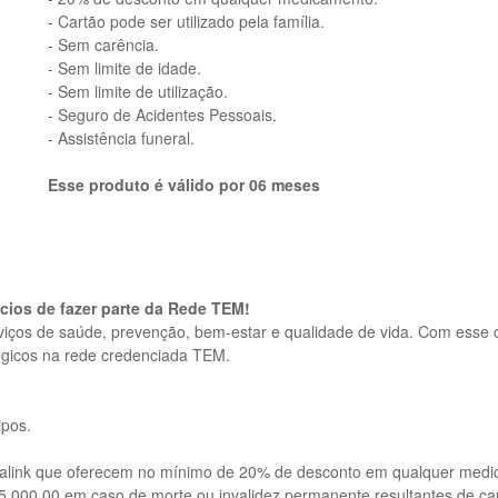
- Cartão pode ser utilizado pela família.
- Sem carência.
- Sem limite de idade.
- Sem limite de utilização.
- Seguro de Acidentes Pessoais.
- Assistência funeral.
Esse produto é válido por 06 meses
cios de fazer parte da Rede TEM!
iços de saúde, prevenção, bem-estar e qualidade de vida. Com esse c
ógicos na rede credenciada TEM.
ipos.
dalink que oferecem no mínimo de 20% de desconto em qualquer medi
.000,00 em caso de morte ou invalidez permanente resultantes de cau